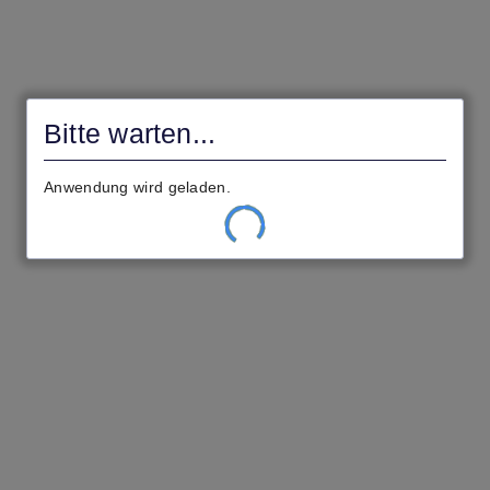
Civento
Gemeinde
Hammersbach